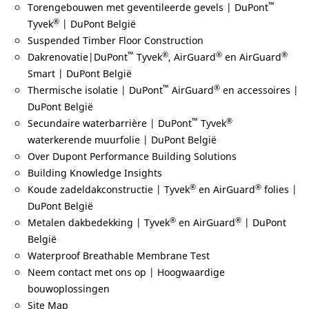
™
Torengebouwen met geventileerde gevels | DuPont
®
Tyvek
| DuPont België
Suspended Timber Floor Construction
™
®
®
®
Dakrenovatie|DuPont
Tyvek
, AirGuard
en AirGuard
Smart | DuPont België
™
®
Thermische isolatie | DuPont
AirGuard
en accessoires |
DuPont België
™
®
Secundaire waterbarrière | DuPont
Tyvek
waterkerende muurfolie | DuPont België
Over Dupont Performance Building Solutions
Building Knowledge Insights
®
®
Koude zadeldakconstructie | Tyvek
en AirGuard
folies |
DuPont België
®
®
Metalen dakbedekking | Tyvek
en AirGuard
| DuPont
België
Waterproof Breathable Membrane Test
Neem contact met ons op | Hoogwaardige
bouwoplossingen
Site Map