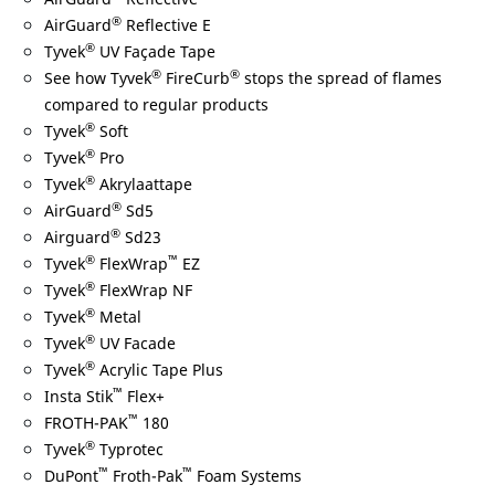
®
AirGuard
Reflective E
®
Tyvek
UV Façade Tape
®
®
See how Tyvek
FireCurb
stops the spread of flames
compared to regular products
®
Tyvek
Soft
®
Tyvek
Pro
®
Tyvek
Akrylaattape
®
AirGuard
Sd5
®
Airguard
Sd23
®
™
Tyvek
FlexWrap
EZ
®
Tyvek
FlexWrap NF
®
Tyvek
Metal
®
Tyvek
UV Facade
®
Tyvek
Acrylic Tape Plus
™
Insta Stik
Flex+
™
FROTH-PAK
180
®
Tyvek
Typrotec
™
™
DuPont
Froth-Pak
Foam Systems