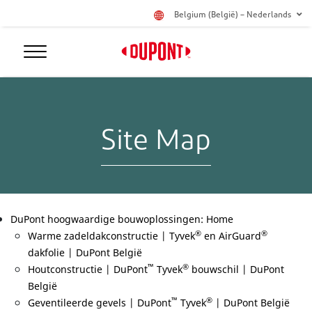
Belgium (België) – Nederlands
Site Map
DuPont hoogwaardige bouwoplossingen: Home
®
®
Warme zadeldakconstructie | Tyvek
en AirGuard
dakfolie | DuPont België
™
®
Houtconstructie | DuPont
Tyvek
bouwschil | DuPont
België
™
®
Geventileerde gevels | DuPont
Tyvek
| DuPont België