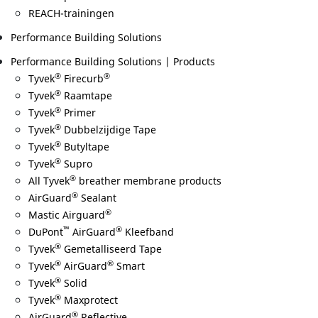
REACH-trainingen
Performance Building Solutions
Performance Building Solutions | Products
®
®
Tyvek
Firecurb
®
Tyvek
Raamtape
®
Tyvek
Primer
®
Tyvek
Dubbelzijdige Tape
®
Tyvek
Butyltape
®
Tyvek
Supro
®
All Tyvek
breather membrane products
®
AirGuard
Sealant
®
Mastic Airguard
™
®
DuPont
AirGuard
Kleefband
®
Tyvek
Gemetalliseerd Tape
®
®
Tyvek
AirGuard
Smart
®
Tyvek
Solid
®
Tyvek
Maxprotect
®
AirGuard
Reflective