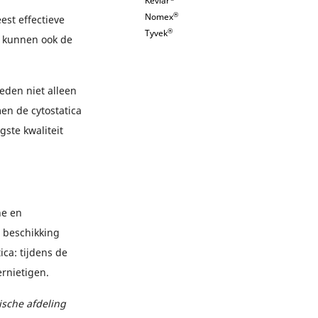
Kevlar
®
Nomex
est effectieve
®
Tyvek
, kunnen ook de
eden niet alleen
en de cytostatica
ste kwaliteit
he en
 beschikking
ca: tijdens de
ernietigen.
ische afdeling