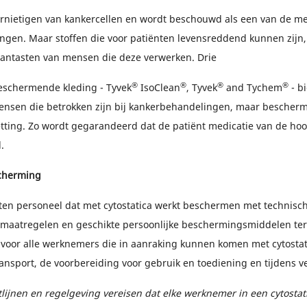
ernietigen van kankercellen en wordt beschouwd als een van de me
gen. Maar stoffen die voor patiënten levensreddend kunnen zijn
aantasten van mensen die deze verwerken. Drie
®
®
®
®
eschermende kleding - Tyvek
IsoClean
, Tyvek
and Tychem
- bi
nsen die betrokken zijn bij kankerbehandelingen, maar bescherm
ting. Zo wordt gegarandeerd dat de patiënt medicatie van de hoog
.
cherming
en personeel dat met cytostatica werkt beschermen met technisc
 maatregelen en geschikte persoonlijke beschermingsmiddelen ter
dt voor alle werknemers die in aanraking kunnen komen met cytostati
ransport, de voorbereiding voor gebruik en toediening en tijdens v
tlijnen en regelgeving vereisen dat elke werknemer in een cytostat