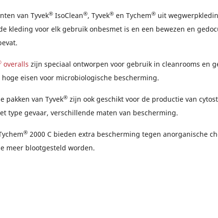
®
®
®
®
nten van Tyvek
IsoClean
, Tyvek
en Tychem
uit wegwerpkledin
 de kleding voor elk gebruik onbesmet is en een bewezen en ged
bevat.
®
overalls
zijn speciaal ontworpen voor gebruik in cleanrooms en g
hoge eisen voor microbiologische bescherming.
®
 pakken van Tyvek
zijn ook geschikt voor de productie van cytost
het type gevaar, verschillende maten van bescherming.
®
 Tychem
2000 C bieden extra bescherming tegen anorganische ch
ie meer blootgesteld worden.