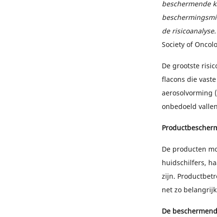
beschermende kle
beschermingsmid
de risicoanalyse.
Society of Oncol
De grootste risic
flacons die vaste
aerosolvorming (b
onbedoeld vallen
Productbescher
De producten mo
huidschilfers, ha
zijn. Productbet
net zo belangrij
De beschermende 