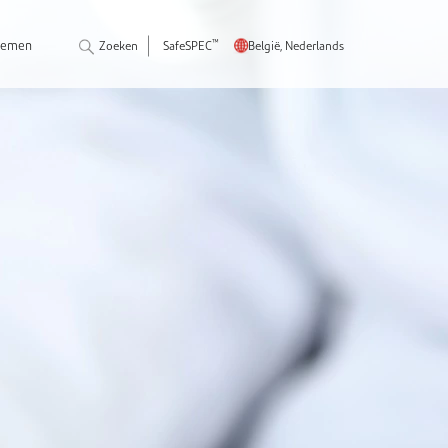
™
pnemen
Zoeken
SafeSPEC
België, Nederlands