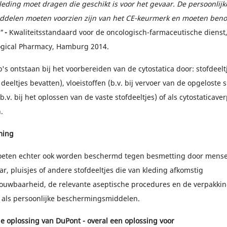
ding moet dragen die geschikt is voor het gevaar. De persoonlijk
delen moeten voorzien zijn van het CE-keurmerk en moeten ben
"
-
Kwaliteitsstandaard voor de oncologisch-farmaceutische dienst
ogical Pharmacy, Hamburg 2014.
o's ontstaan bij het voorbereiden van de cytostatica door: stofdeeltj
 deeltjes bevatten), vloeistoffen (b.v. bij vervoer van de opgeloste 
.v. bij het oplossen van de vaste stofdeeltjes) of als cytostaticav
.
ming
eten echter ook worden beschermd tegen besmetting door mensen
ar, pluisjes of andere stofdeeltjes die van kleding afkomstig
rouwbaarheid, de relevante aseptische procedures en de verpakking
k als persoonlijke beschermingsmiddelen.
oplossing van DuPont - overal een oplossing voor