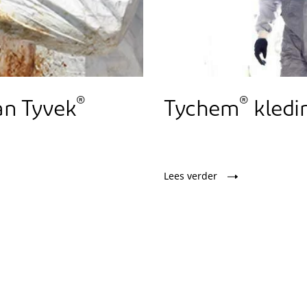
®
®
Tychem
kledi
an Tyvek
Lees verder