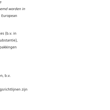
e
oemd worden in
, European
es (b.v. in
substantie),
erpakkingen
, b.v.
srichtlijnen zijn