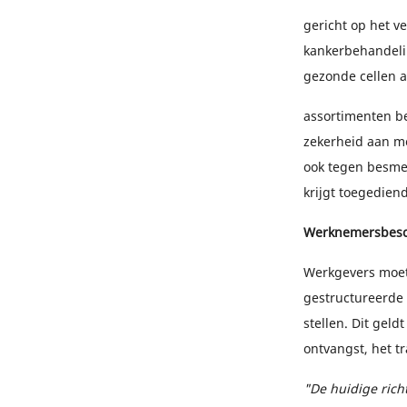
gericht op het v
kankerbehandelin
gezonde cellen 
assortimenten b
zekerheid aan me
ook tegen besmet
krijgt toegediend
Werknemersbes
Werkgevers moet
gestructureerde
stellen. Dit gel
ontvangst, het t
"De huidige rich