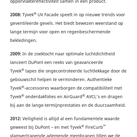
oppervlaktereflectiviteit samen in één product.
®
2008:
Tyvek
UV Facade speelt in op nieuwe trends voor
geventileerde gevels. Het biedt bewezen weerstand op
lange termijn voor open en regenbeschermende
bekledingen.
2009:
In de zoektocht naar optimale luchtdichtheid
lanceert DuPont een reeks van geavanceerde
®
Tyvek
tapes die ongecontroleerde luchtlekkage door de
gebouwschil helpen te verminderen. Authentieke
®
Tyvek
-accessoires waarborgen de compatibiliteit met
®
®
Tyvek
onderdakfolies en AirGuard
AVCL's en dragen
bij aan de lange-termijnprestaties en de duurzaamheid.
2012:
Veiligheid is altijd al een fundamentele waarde
®
™
geweest bij DuPont – en met Tyvek
FireCurb
vlamvertragende ademende membranen tillen we de