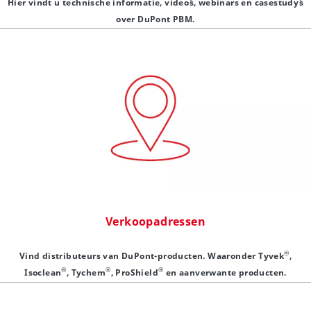
Hier vindt u technische informatie, video´s, webinars en casestudy´s
over DuPont PBM.
Verkoopadressen
®
Vind distributeurs van DuPont-producten. Waaronder Tyvek
,
®
®
®
Isoclean
, Tychem
, ProShield
en aanverwante producten.