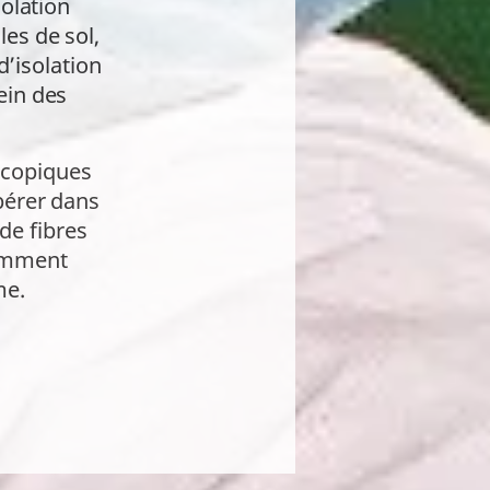
olation
les de sol,
d’isolation
ein des
oscopiques
bérer dans
de fibres
tamment
me.