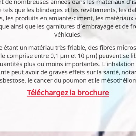
t de nombreuses années dans les matériaux d’is
tels que les blindages et les revêtements, les dal
es, les produits en amiante-ciment, les matériaux 
ique ainsi que les garnitures d’embrayage et de fr
véhicules.
 étant un matériau très friable, des fibres micr
ille comprise entre 0,1 µm et 10 µm) peuvent se li
 quantités plus ou moins importantes. L’inhalation 
nte peut avoir de graves effets sur la santé, no
asbestose, le cancer du poumon et le mésothélio
Téléchargez la brochure