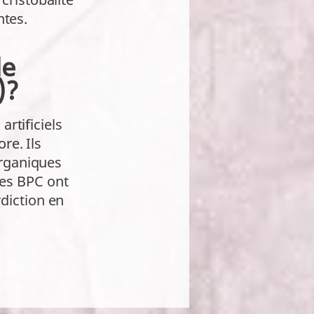
ntes.
de
)?
rtificiels
re. Ils
organiques
Les BPC ont
rdiction en