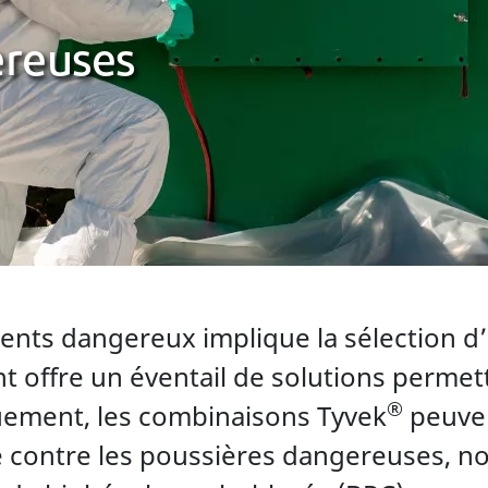
ereuses
nts dangereux implique la sélection d’u
nt offre un éventail de solutions permett
®
uement, les combinaisons Tyvek
peuven
e contre les poussières dangereuses, n