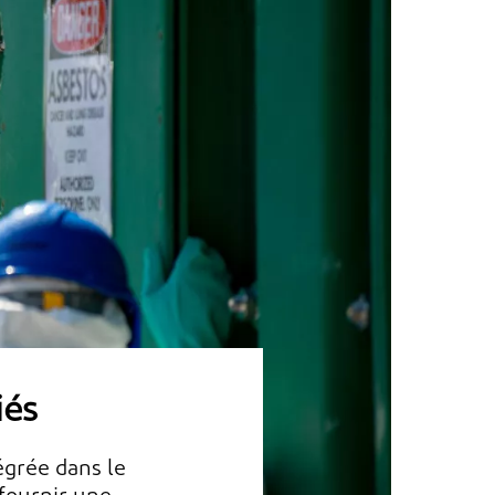
iés
tégrée dans le