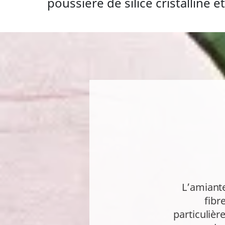
poussière de silice cristalline 
L’amiant
fibr
particulièr