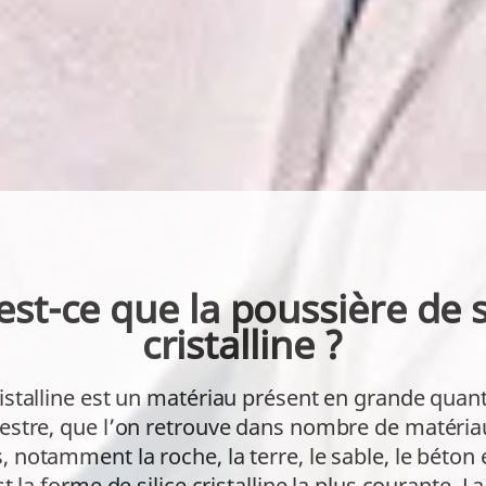
st-ce que la poussière de s
cristalline ?
cristalline est un matériau présent en grande quant
restre, que l’on retrouve dans nombre de matéria
ls, notamment la roche, la terre, le sable, le béton 
t la forme de silice cristalline la plus courante. La