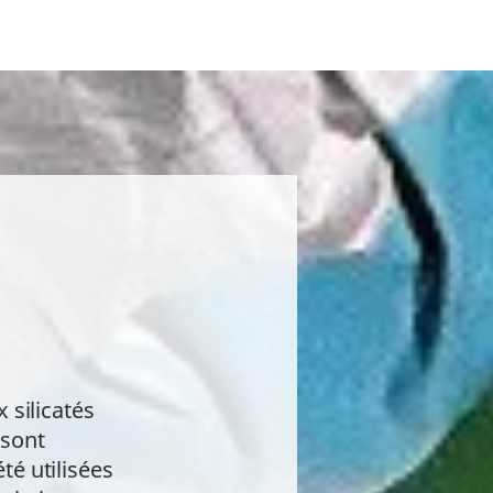
silicatés
 sont
té utilisées