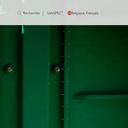
™
Rechercher
SafeSPEC
Belgique, Français