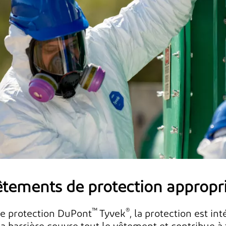
êtements de protection appropr
™
®
e protection DuPont
Tyvek
, la protection est in