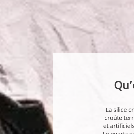
Qu’e
La silice 
croûte ter
et artificie
Le quartz es