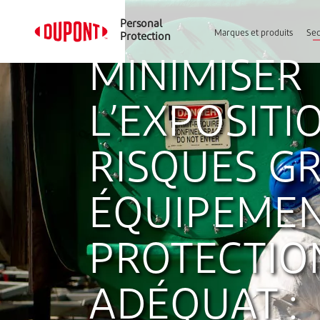
Personal
Marques et produits
Sec
Protection
MINIMISER
L’EXPOSITI
RISQUES G
ÉQUIPEMEN
PROTECTIO
ADÉQUAT :