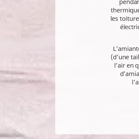
pendan
thermique 
les toitur
électr
L’amiante
(d’une ta
l’air en
d’amia
l’