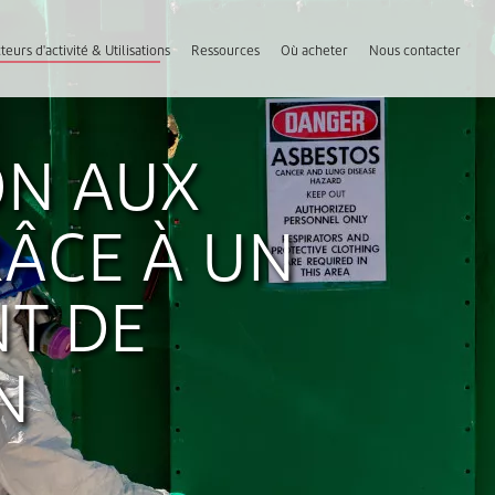
teurs d'activité & Utilisations
Ressources
Où acheter
Nous contacter
ON AUX
RÂCE À UN
T DE
N