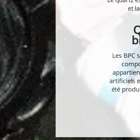
et l
Q
b
Les BPC s
compos
appartien
artificiel
été produi