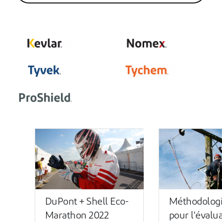
d'autres
solutions d'EPI
™
sur SafeSPEC
DuPont + Shell Eco-
Méthodolog
Marathon 2022
pour l'évalu