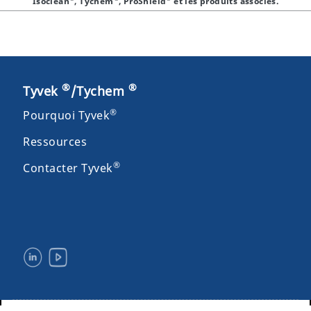
Isoclean
, Tychem
, ProShield
et les produits associés.
®
®
Tyvek
/Tychem
®
Pourquoi Tyvek
Ressources
®
Contacter Tyvek