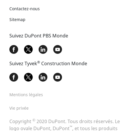
Contactez-nous
Sitemap
Suivez DuPont PBS Monde
®
Suivez Tyvek
Construction Monde​
Mentions légales
Vie privée
©
Copyright
2020 DuPont. Tous droits réservés. Le
™
logo ovale DuPont, DuPont
, et tous les produits