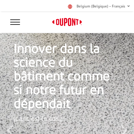
Belgium (Belgique) – Français
Innover dans la
science du
bâtiment comme
si notre futur en
dépendait
(car c’est le cas.)
Previous
Next