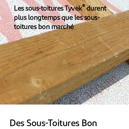
®
Les sous-toitures Tyvek
durent
plus longtemps que les sous-
toitures bon marché
Des Sous-Toitures Bon