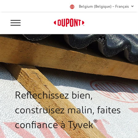
Belgium (Belgique) – Français
Reflechissez bien,
construisez malin, faites
®
confiance à Tyvek