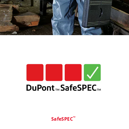
™
SafeSPEC