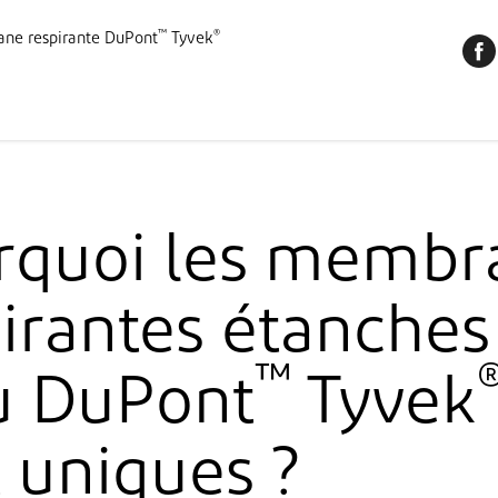
Produits
™
®
ne respirante DuPont
Tyvek
ons
Produits
Ressources​
Notre Société
Contactez-nous
rquoi les membr
irantes étanches
™
u DuPont
Tyvek
 uniques ?