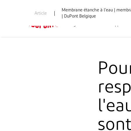
Membrane étanche à l'eau | membra
Article
| DuPont Belgique
Page d’accueil PBS
Applicati
Pou
resp
l'ea
sont