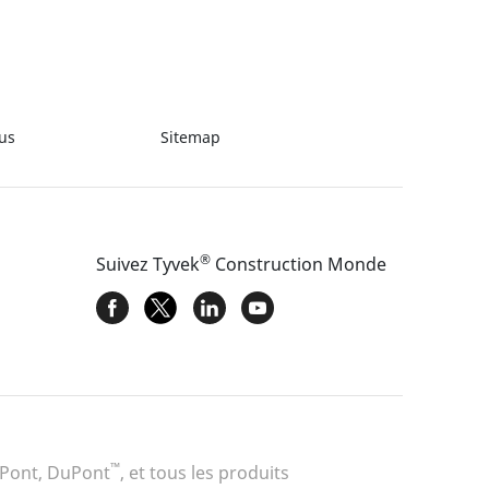
us
Sitemap
®
Suivez Tyvek
Construction Monde​
™
uPont, DuPont
, et tous les produits