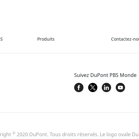
BS
Produits
Contactez-no
Suivez DuPont PBS Monde
©
right
2020 DuPont. Tous droits réservés. Le logo ovale D