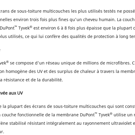
crans de sous-toiture multicouches les plus utilisés testés ne poss
nelles environ trois fois plus fines qu'un cheveu humain. La couch
™
®
DuPont
Tyvek
est environ 6 à 8 fois plus épaisse que la plupart
plus utilisés, ce qui lui confère des qualités de protection à long te
e
®
vek
se compose d'un réseau unique de millions de microfibres. Ce
ion homogène des UV et des surplus de chaleur à travers la memb
a résistance et de la durabilité.
uvée aux UV
e la plupart des écrans de sous-toiture multicouches qui sont cons
™
®
a couche fonctionnelle de la membrane DuPont
Tyvek
utilise un 
ne stabilisé résistant intégralement au rayonnement ultraviolet 
ur.