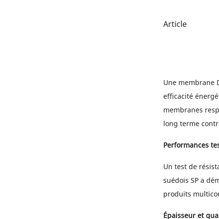
Article
Une membrane 
efficacité énergé
membranes respi
long terme contre
Performances tes
Un test de résis
suédois SP a dém
produits multico
Épaisseur et qual