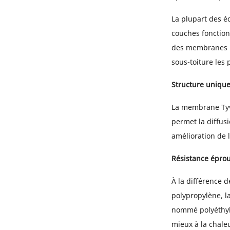
La plupart des é
couches fonction
des membranes 
sous-toiture les 
Structure uniqu
La membrane Ty
permet la diffus
amélioration de l
Résistance épro
À la différence d
polypropylène, l
nommé polyéthylè
mieux à la chale