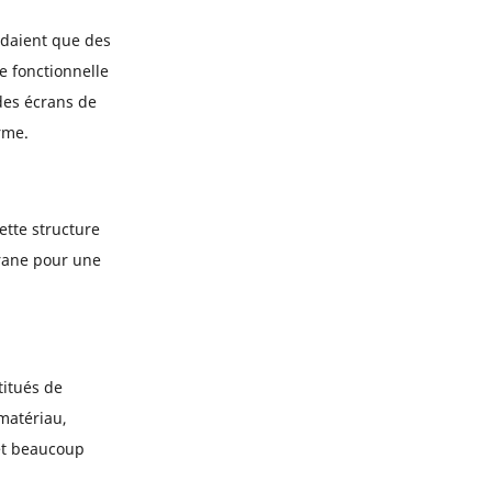
édaient que des
e fonctionnelle
 des écrans de
rme.
tte structure
rane pour une
titués de
matériau,
et beaucoup