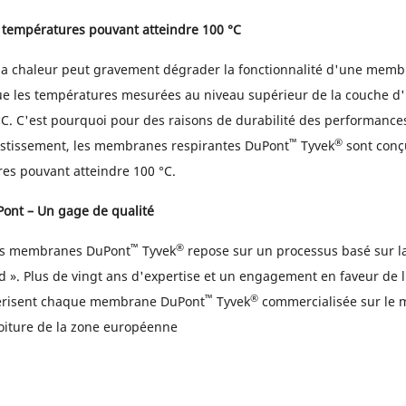
 températures pouvant atteindre 100 °C
 la chaleur peut gravement dégrader la fonctionnalité d'une mem
ue les températures mesurées au niveau supérieur de la couche d'
°C. C'est pourquoi pour des raisons de durabilité des performances
™
®
estissement, les membranes respirantes DuPont
Tyvek
sont conçu
es pouvant atteindre 100 °C.
ont – Un gage de qualité
™
®
des membranes DuPont
Tyvek
repose sur un processus basé sur l
 ». Plus de vingt ans d'expertise et un engagement en faveur de l
™
®
ctérisent chaque membrane DuPont
Tyvek
commercialisée sur le 
oiture de la zone européenne