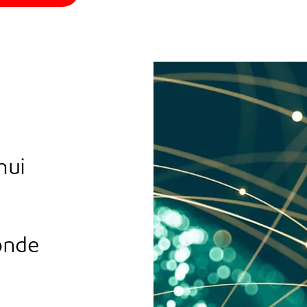
hui
onde