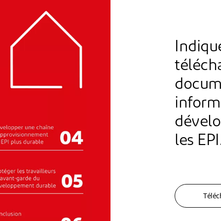
Indiqu
téléch
docume
inform
dévelo
les EPI
Téléc