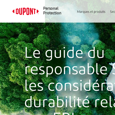
Personal
Marques et produits
Sec
Protection
Le guide du
responsable 
les considéra
durabilité rel