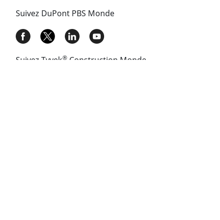
Suivez DuPont PBS Monde
®
Suivez Tyvek
Construction Monde​
Mentions légales
Vie privée
©
Copyright
2020 DuPont. Tous droits réservés. Le
™
logo ovale DuPont, DuPont
, et tous les produits
®
™
suivis de la mention
ou
sont des marques
déposées ou des marques de commerce de DuPont
de Nemours, Inc. ou ses affiliés.