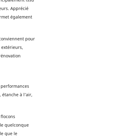
eurs. Apprécié
permet également
 conviennent pour
 extérieurs,
 rénovation
s performances
 étanche à l’air,
 flocons
ide quelconque
le que le