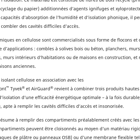
recyclage du papier) additionnées d’agents ignifuges et xyloprotect
capacités d’absorption de l’humidité et d’isolation phonique, il 
 combler des cavités difficiles d’accès.
rmiques en cellulose sont commercialisés sous forme de flocons et
d’applications : combles à solives bois ou béton, planchers, murs
s, murs intérieurs d’habitations ou de maisons en construction, et
isons anciennes.
n isolant cellulose en association avec les
™
®
®
ont
Tyvek
et AirGuard
revient à combiner trois produits haute
’isolation d’une efficacité énergétique optimale – à la fois durable,
, apte à remplir les cavités difficiles d’accès et insonorisée.
e résume à remplir des compartiments préalablement créés avec les
ompartiments peuvent être cloisonnés au moyen d’un matériau rig
aques de plâtre ou panneaux OSB) ou d’une membrane flexible tel