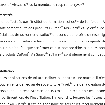
™
®
®
DuPont
AirGuard
ou la membrane respirante Tyvek
.
émontrée
®
nt effectués par l’institut de formation isofloc
* de Lohfelden (
™
®
®
aite compatibilité des produits DuPont
AirGuard
et Tyvek
avec 
®
écialistes de DuPont et d’isofloc
ont conduit une série de tests ri
rs en vue d’évaluer la faisabilité de la mise en œuvre conjointe d
ésultats n’ont fait que confirmer ce que nombre d’installateurs pro
™
®
®
es produits DuPont
AirGuard
et Tyvek
sont pleinement compatibl
.
stallation
 les applications de toiture inclinée ou de structure murale, il n’e
®
ecouvrements de l’écran de sous-toiture Tyvek
lors de la création d
solation : un recouvrement de 15 cm suffit à maintenir les flocons 
mpartiment lors de l’insufflation. En revanche, lorsque les flocons s
®
vapeur AirGuard
, il est indispensable de sceller les recouvrement