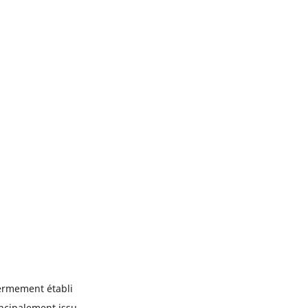
fermement établi
incipalement issu