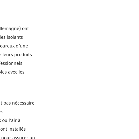
Allemagne) ont
les isolants
goureux d’une
e leurs produits
fessionnels
es avec les
st pas nécessaire
es
ou l’air à
ont installés
s pour assurer un