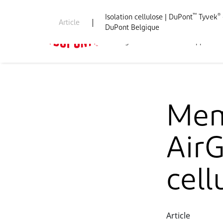
™
®
Isolation cellulose | DuPont
Tyvek
Article
DuPont Belgique
Page d’accueil PBS
Applicati
Mem
Air
cell
Article