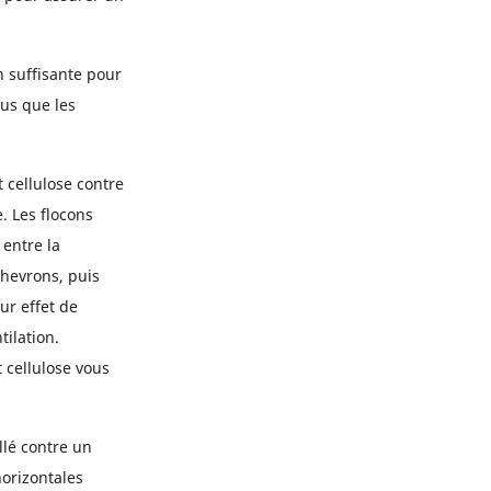
n suffisante pour
ous que les
t cellulose contre
. Les flocons
 entre la
chevrons, puis
ur effet de
ilation.
t cellulose vous
llé contre un
horizontales