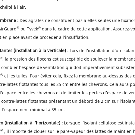
éité à l’air.
membrane :
Des agrafes ne constituent pas à elles seules une fixatio
®
®
AirGuard
ou Tyvek
dans le cadre de cette application. Assurez-v
t en place avant de procéder à l’insufflation.
tantes (installation à la verticale) :
Lors de l’installation d’un isolan
®
, la pression des flocons est susceptible de soulever la membrane
 combler l’espace de ventilation qui doit impérativement subsister
®
k
et les tuiles. Pour éviter cela, fixez la membrane au-dessus des 
tre-lattes flottantes tous les 25 cm entre les chevrons. Cela aura po
espace entre les chevrons et de limiter les pertes d’espace de vent
s contre-lattes flottantes présentant un débord de 2 cm sur l’isolan
 l’espacement minimal à 35 cm.
 (installation à l’horizontale) :
Lorsque l’isolant cellulose est insta
®
d
, il importe de clouer sur le pare-vapeur des lattes de maintien 