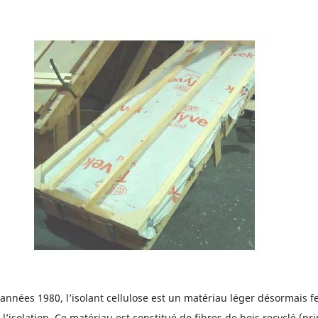
années 1980, l’isolant cellulose est un matériau léger désormais 
l’isolation. Ce matériau est constitué de fibres de bois recyclé (pr