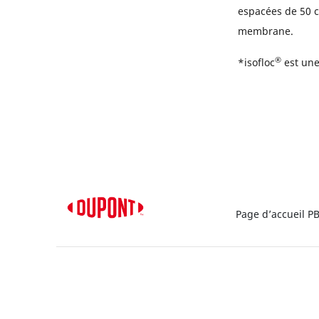
espacées de 50 c
membrane.
®
*isofloc
est un
Page d’accueil P