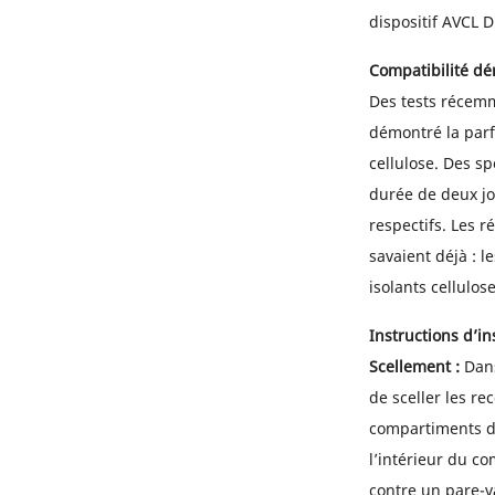
dispositif AVCL 
Compatibilité d
Des tests récemme
démontré la parf
cellulose. Des sp
durée de deux jou
respectifs. Les r
savaient déjà : l
isolants cellulose
Instructions d’in
Scellement :
Dans
de sceller les r
compartiments d’i
l’intérieur du co
contre un pare-