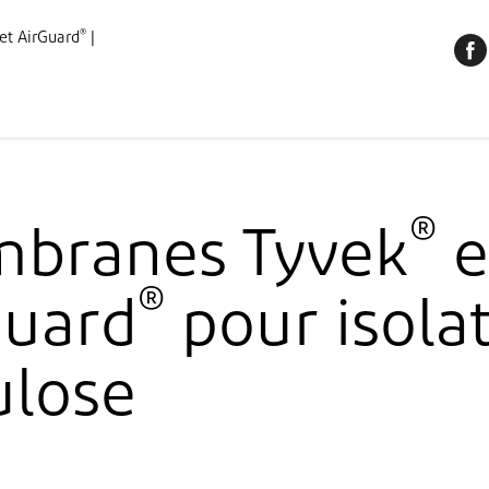
Produits
®
et AirGuard
|
ons
Produits
Ressources​
Notre Société
Contactez-nous
®
branes Tyvek
e
®
Guard
pour isola
ulose