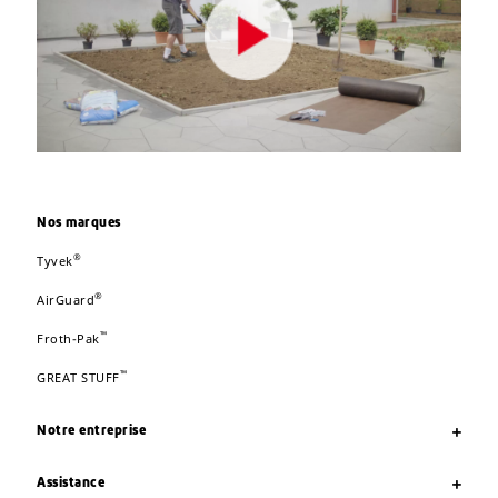
Nos marques
®
Tyvek
®
AirGuard
™
Froth-Pak
™
GREAT STUFF
Notre entreprise
Assistance