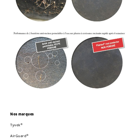
Nos marques
®
Tyvek
®
AirGuard